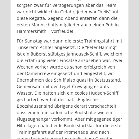
sorgten zwar für Verzögerungen aber das Team
war nicht wirklich in Gefahr, jeder war “heiß” auf
diese Regatta. Gegend Abend enterten dann die
ersten Mannschaftsmitglieder auch einen Pub in
Hammersmith – Vorfreude!
Für Samstag war dann die erste Trainingsfahrt mit
“unserem” Achter angesetzt. Die “Peter Haining”
ist ein äußerst stäbiges Jannousek-Schiff, welchem
die Erfahrung vieler Einsätze anzusehen war. Zwei
Wochen vorher wurde es schon erfolgreich von
der Damencrew eingesetzt und eingestellt, wir
übernahmen das Schiff also quasi in Bestzustand.
Gemeinsam mit der Tegel-Crew ging es aufs
Wasser. Die hatten sich ein cooles Hudson-Schiff
gechartert, wer hat der hat….Englische
Bootshäuser sind übrigens derart verschachtelt,
dass einem die saffonische Bootshalle wie ein
Flugzeughangar vorkommt. Aber mit gegenseitiger
Hilfe lagen bald beide Boote startklar für die erste
Trainingsfahrt auf der Promenade und nach
einem bemerkenswerten englischem Gewitter