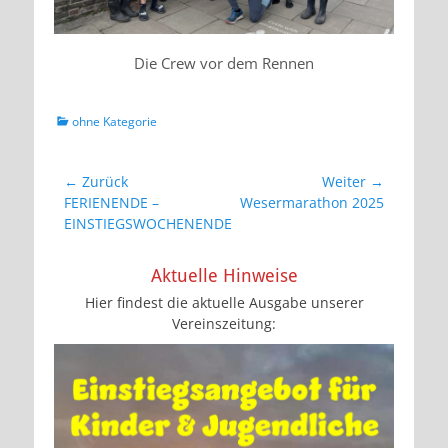
Die Crew vor dem Rennen
Kategorien
ohne Kategorie
Beitragsnavigation
← Zurück
Weiter →
Vorheriger
Nächster
FERIENENDE –
Wesermarathon 2025
Beitrag:
Beitrag:
EINSTIEGSWOCHENENDE
Aktuelle Hinweise
Hier findest die aktuelle Ausgabe unserer
Vereinszeitung: