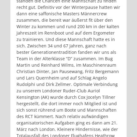
standen die Chancen eine Mannschaft zu finden
recht gut. Definitiv vor der Winterpause hatten wir
dann eine saffonische Masters Männercrew
zusammen, die bereit war äußerst fit über den
Winter zu kommen und rund 200 km in der kalten
Jahreszeit im Rennboot und auf dem Ergometer
zu trainieren. Und diese Mannschaft hatte es in
sich. Zwischen 34 und 67 Jahren, ganz nach
bester Generationentradition fanden wir uns als
Team in der Alterklasse “D” zusammen. Im Bug
Martin und Reinhard Wilms, im Maschinenraum
Christian Dinter, Jan Pausewang, Fritz Bergemann
und Lars Quernheim und auf Schlag Angelo
Rudolphi und Dirk Zellmer. Optimale Verbindung
zu unserem Londoner Ruder-Club Auriol
Kensington (AK) wurde durch Cox Jocelyn Tillner
hergestellt, die dort immer noch Mitglied ist und
sich sonst rührend um Boote und Mannschaften
des RCT kümmert. Nach relativ aufwändigen
organisatorischen Aufgaben ging es dann am 21.
März nach London. Kleinere Hindernisse, wie der
Totalausfall des Londoner Flughafens Heathrow