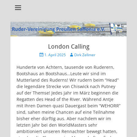
Alles rund um unseren Verein!
RVP Saffonia e.V.
London Calling
Veröffentlicht
Autor
1. April 2025
Dirk Zellmer
am
Hunderte von Achtern, tausende von Ruderern,
Bootshaus an Bootshaus…Leute wir sind im
Mutterland des Ruderns! Wir rudern beim “Head”
die legendäre Strecke von Chiswick nach Putney
auf der Themse! Jedes Jahr im März beginnen die
Regatten des Head of the River. Während Antje
mit Ihren Damen quasi Dauergast beim “WEHORR”
sind, sahen meine Chancen auf eine Teilnahme
bisher eher dürftig aus. Aber nachdem wir im
letzten Jahr bei den WorldMasters sehr
ambitioniert unseren Rennachter bewegt hatten,