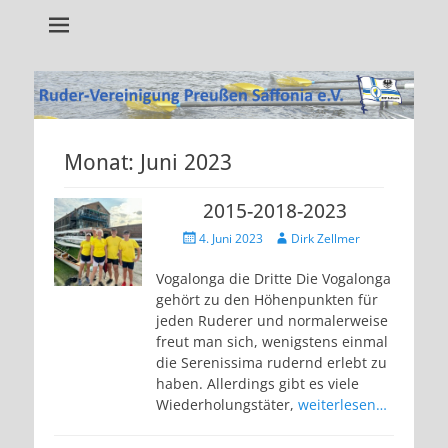
Alles rund um unseren Verein!
RVP Saffonia e.V.
Monat:
Juni 2023
2015-2018-2023
Veröffentlicht
Autor
4. Juni 2023
Dirk Zellmer
am
Vogalonga die Dritte Die Vogalonga
gehört zu den Höhenpunkten für
jeden Ruderer und normalerweise
freut man sich, wenigstens einmal
die Serenissima rudernd erlebt zu
haben. Allerdings gibt es viele
Wiederholungstäter,
weiterlesen…