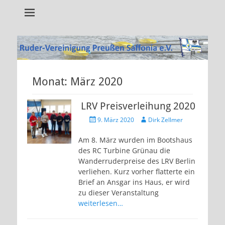
Alles rund um unseren Verein!
RVP Saffonia e.V.
Monat:
März 2020
LRV Preisverleihung 2020
Veröffentlicht
Autor
9. März 2020
Dirk Zellmer
am
Am 8. März wurden im Bootshaus
des RC Turbine Grünau die
Wanderruderpreise des LRV Berlin
verliehen. Kurz vorher flatterte ein
Brief an Ansgar ins Haus, er wird
zu dieser Veranstaltung
weiterlesen…