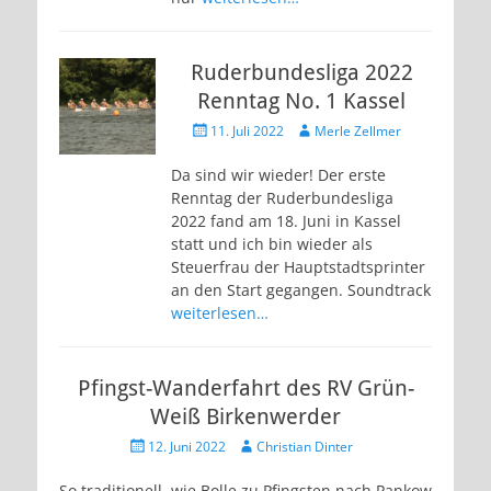
Ruderbundesliga 2022
Renntag No. 1 Kassel
Veröffentlicht
Autor
11. Juli 2022
Merle Zellmer
am
Da sind wir wieder! Der erste
Renntag der Ruderbundesliga
2022 fand am 18. Juni in Kassel
statt und ich bin wieder als
Steuerfrau der Hauptstadtsprinter
an den Start gegangen. Soundtrack
weiterlesen…
Pfingst-Wanderfahrt des RV Grün-
Weiß Birkenwerder
Veröffentlicht
Autor
12. Juni 2022
Christian Dinter
am
So traditionell, wie Bolle zu Pfingsten nach Pankow