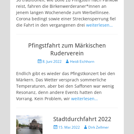
reist, fahren die Birkenwerderaner*Innen an
jenem langen Wochenende zum Werbellinsee.
Corona bedingt sowie einer Streckensperrung fiel
die Fahrt in den vergangenen drei
weiterlesen…
Pfingstfahrt zum Märkischen
Ruderverein
Veröffentlicht
Autor
8. Juni 2022
Heidi Eichhorn
am
Endlich gibt es wieder das Pfingstkonzert bei den
Märkern. Das Wetter versprach sommerliche
Temperaturen, aber bei den Saffonen war wenig
Resonanz, denn andere Events hatten den
Vorrang. Kein Problem, wir
weiterlesen…
Stadtdurchfahrt 2022
Veröffentlicht
Autor
15. Mai 2022
Dirk Zellmer
am