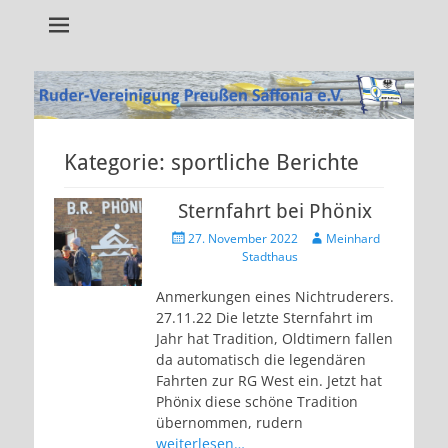
Alles rund um unseren Verein!
RVP Saffonia e.V.
Kategorie:
sportliche Berichte
Sternfahrt bei Phönix
Veröffentlicht
Autor
27. November 2022
Meinhard
am
Stadthaus
Anmerkungen eines Nichtruderers.
27.11.22 Die letzte Sternfahrt im
Jahr hat Tradition, Oldtimern fallen
da automatisch die legendären
Fahrten zur RG West ein. Jetzt hat
Phönix diese schöne Tradition
übernommen, rudern
weiterlesen…