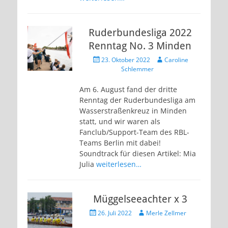
Ruderbundesliga 2022
Renntag No. 3 Minden
Veröffentlicht
Autor
23. Oktober 2022
Caroline
am
Schlemmer
Am 6. August fand der dritte
Renntag der Ruderbundesliga am
Wasserstraßenkreuz in Minden
statt, und wir waren als
Fanclub/Support-Team des RBL-
Teams Berlin mit dabei!
Soundtrack für diesen Artikel: Mia
Julia
weiterlesen…
Müggelseeachter x 3
Veröffentlicht
Autor
26. Juli 2022
Merle Zellmer
am