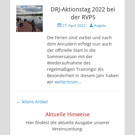
DRJ-Aktionstag 2022 bei
der RVPS
Veröffentlicht
Autor
27. April 2022
Angelo
am
Die Ferien sind vorbei und nach
dem Anrudern erfolgt nun auch
der offizielle Start in die
Sommersaison mit der
Wiederaufnahme des
regelmäßigen Trainings! Als
Besonderheit in diesem Jahr haben
wir
weiterlesen…
Artikel-
←
Ältere Artikel
Navigation
Aktuelle Hinweise
Hier findest die aktuelle Ausgabe unserer
Vereinszeitung: