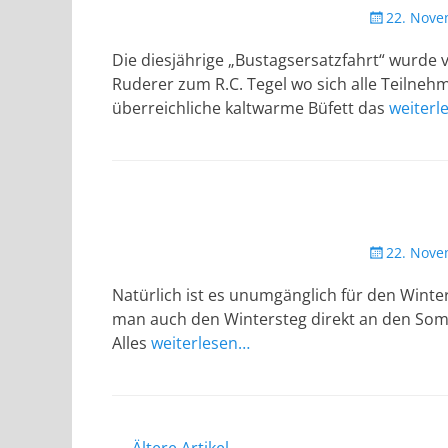
Veröffentlic
22. Nove
am
Die diesjährige „Bustagsersatzfahrt“ wurde 
Ruderer zum R.C. Tegel wo sich alle Teilneh
überreichliche kaltwarme Büfett das
weiterl
Veröffentlic
22. Nove
am
Natürlich ist es unumgänglich für den Winte
man auch den Wintersteg direkt an den Somm
Alles
weiterlesen…