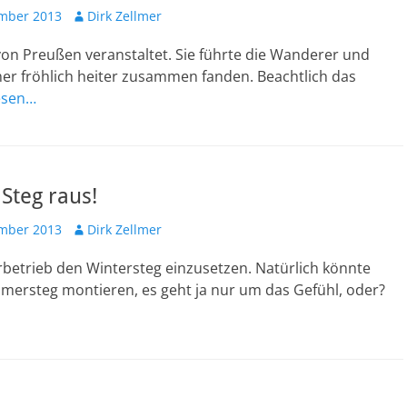
ht
Autor
mber 2013
Dirk Zellmer
von Preußen veranstaltet. Sie führte die Wanderer und
mer fröhlich heiter zusammen fanden. Beachtlich das
esen…
Steg raus!
ht
Autor
mber 2013
Dirk Zellmer
rbetrieb den Wintersteg einzusetzen. Natürlich könnte
ersteg montieren, es geht ja nur um das Gefühl, oder?