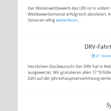
am
Der Winterwettbewerb des LRV ist in volle
Wettbewerbsmonat erfolgreich absolviert. A
Senioren eifrig
weiterlesen…
DRV-Fahr
Veröffentlic
27. Nove
am
Herzlichen Glückwunsch! Der DRV hat in Re
ausgewertet. Wir gratulieren allen 17 “Erfül
Zahl auf der Jahreshauptversammlung verli
S