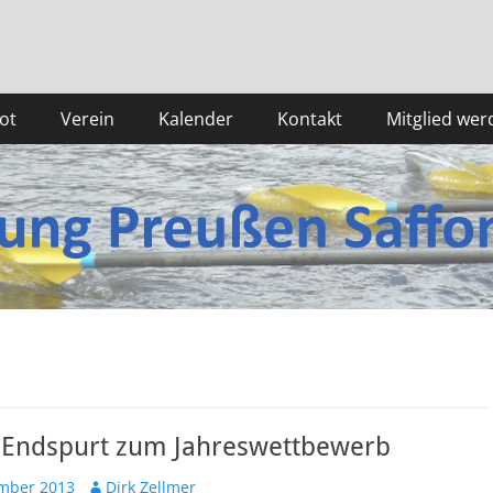
ot
Verein
Kalender
Kontakt
Mitglied wer
– Endspurt zum Jahreswettbewerb
ht
Autor
mber 2013
Dirk Zellmer