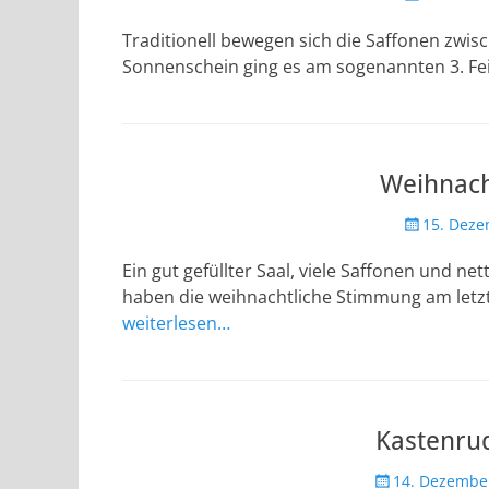
am
Traditionell bewegen sich die Saffonen zwis
Sonnenschein ging es am sogenannten 3. Feie
Weihnacht
Veröffentlic
15. Deze
am
Ein gut gefüllter Saal, viele Saffonen und 
haben die weihnachtliche Stimmung am letz
weiterlesen…
Kastenru
Veröffentlicht
14. Dezembe