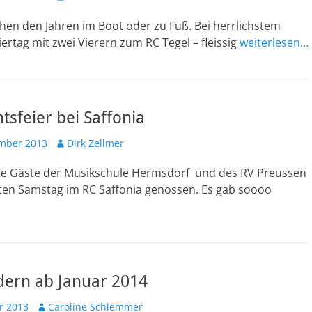
chen den Jahren im Boot oder zu Fuß. Bei herrlichstem
rtag mit zwei Vierern zum RC Tegel – fleissig
weiterlesen…
sfeier bei Saffonia
ht
Autor
mber 2013
Dirk Zellmer
nette Gäste der Musikschule Hermsdorf und des RV Preussen
ten Samstag im RC Saffonia genossen. Es gab soooo
dern ab Januar 2014
Autor
r 2013
Caroline Schlemmer