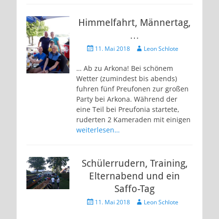
Himmelfahrt, Männertag,
…
Veröffentlicht
Autor
11. Mai 2018
Leon Schlote
am
… Ab zu Arkona! Bei schönem
Wetter (zumindest bis abends)
fuhren fünf Preufonen zur großen
Party bei Arkona. Während der
eine Teil bei Preufonia startete,
ruderten 2 Kameraden mit einigen
weiterlesen…
Schülerrudern, Training,
Elternabend und ein
Saffo-Tag
Veröffentlicht
Autor
11. Mai 2018
Leon Schlote
am