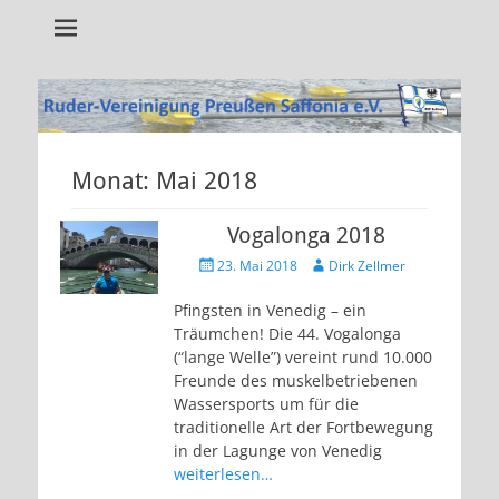
Alles rund um unseren Verein!
RVP Saffonia e.V.
Monat:
Mai 2018
Vogalonga 2018
Veröffentlicht
Autor
23. Mai 2018
Dirk Zellmer
am
Pfingsten in Venedig – ein
Träumchen! Die 44. Vogalonga
(“lange Welle”) vereint rund 10.000
Freunde des muskelbetriebenen
Wassersports um für die
traditionelle Art der Fortbewegung
in der Lagunge von Venedig
weiterlesen…