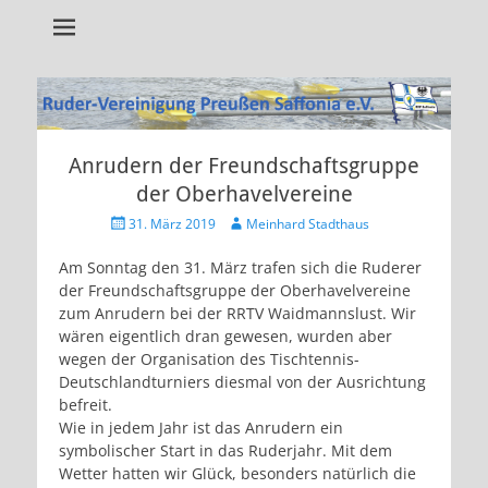
Alles rund um unseren Verein!
RVP Saffonia e.V.
Anrudern der Freundschaftsgruppe
der Oberhavelvereine
Veröffentlicht
Autor
31. März 2019
Meinhard Stadthaus
am
Am Sonntag den 31. März trafen sich die Ruderer
der Freundschaftsgruppe der Oberhavelvereine
zum Anrudern bei der RRTV Waidmannslust. Wir
wären eigentlich dran gewesen, wurden aber
wegen der Organisation des Tischtennis-
Deutschlandturniers diesmal von der Ausrichtung
befreit.
Wie in jedem Jahr ist das Anrudern ein
symbolischer Start in das Ruderjahr. Mit dem
Wetter hatten wir Glück, besonders natürlich die