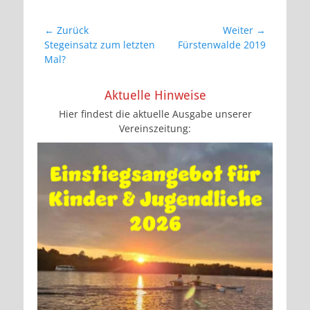
Beitragsnavigation
← Zurück
Weiter →
Vorheriger
Nächster
Stegeinsatz zum letzten
Fürstenwalde 2019
Beitrag:
Beitrag:
Mal?
Aktuelle Hinweise
Hier findest die aktuelle Ausgabe unserer
Vereinszeitung: