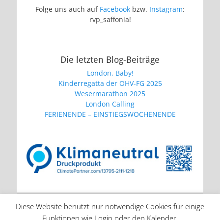
Folge uns auch auf
Facebook
bzw.
Instagram
:
rvp_saffonia!
Die letzten Blog-Beiträge
London, Baby!
Kinderregatta der OHV-FG 2025
Wesermarathon 2025
London Calling
FERIENENDE – EINSTIEGSWOCHENENDE
Diese Website benutzt nur notwendige Cookies für einige
Impressum
|
Datenschutzerklärung
|
Kontakt
|
Funktionen wie Login oder den Kalender.
Login