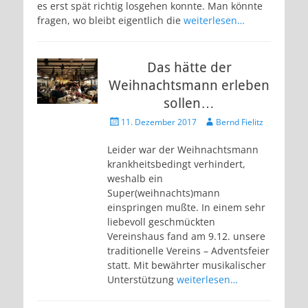
es erst spät richtig losgehen konnte. Man könnte
fragen, wo bleibt eigentlich die
weiterlesen…
Das hätte der
Weihnachtsmann erleben
sollen…
Veröffentlicht
Autor
11. Dezember 2017
Bernd Fielitz
am
Leider war der Weihnachtsmann
krankheitsbedingt verhindert,
weshalb ein
Super(weihnachts)mann
einspringen mußte. In einem sehr
liebevoll geschmückten
Vereinshaus fand am 9.12. unsere
traditionelle Vereins – Adventsfeier
statt. Mit bewährter musikalischer
Unterstützung
weiterlesen…