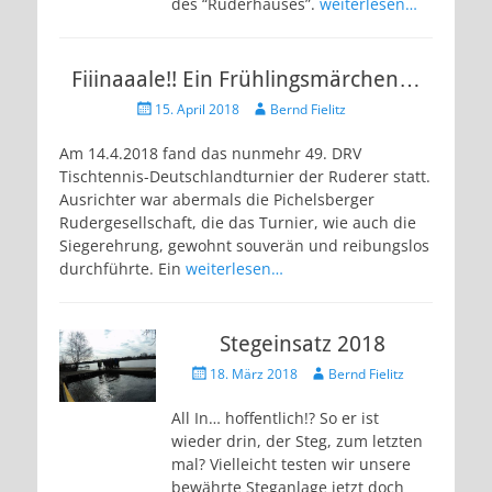
des “Ruderhauses”.
weiterlesen…
Fiiinaaale!! Ein Frühlingsmärchen…
Veröffentlicht
Autor
15. April 2018
Bernd Fielitz
am
Am 14.4.2018 fand das nunmehr 49. DRV
Tischtennis-Deutschlandturnier der Ruderer statt.
Ausrichter war abermals die Pichelsberger
Rudergesellschaft, die das Turnier, wie auch die
Siegerehrung, gewohnt souverän und reibungslos
durchführte. Ein
weiterlesen…
Stegeinsatz 2018
Veröffentlicht
Autor
18. März 2018
Bernd Fielitz
am
All In… hoffentlich!? So er ist
wieder drin, der Steg, zum letzten
mal? Vielleicht testen wir unsere
bewährte Steganlage jetzt doch