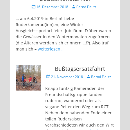
Veröffentlicht
Autor
16. Dezember 2018
Bernd Fielitz
am
… am 6.4.2019 in Berlin! Liebe
Ruderkamerad(inn)en, eine Winter-
Ausgleichssportart feiert Jubiläum! Früher waren
die Gewässer in den Wintermonaten zugefroren
(die Älteren werden sich erinnern …!?). Also traf
man sich –
weiterlesen…
Bußtagsersatzfahrt
Veröffentlicht
Autor
21. November 2018
Bernd Fielitz
am
Knapp fünfzig Kameraden der
Freundschaftsgruppe fanden
rudernd, wandernd oder als
vegane Reiter den Weg zum RCT.
Neben dem nahenden Ende einer
tollen Rudersaison
verabschiedeten wir auch den Wirt