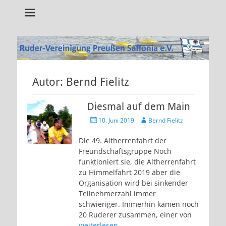
Alles rund um unseren Verein!
RVP Saffonia e.V.
Autor:
Bernd Fielitz
Diesmal auf dem Main
Veröffentlicht
Autor
10. Juni 2019
Bernd Fielitz
am
Die 49. Altherrenfahrt der
Freundschaftsgruppe Noch
funktioniert sie, die Altherrenfahrt
zu Himmelfahrt 2019 aber die
Organisation wird bei sinkender
Teilnehmerzahl immer
schwieriger. Immerhin kamen noch
20 Ruderer zusammen, einer von
weiterlesen…