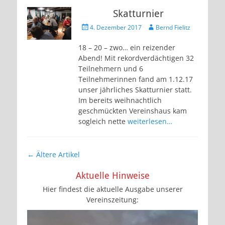
Skatturnier
Veröffentlicht
Autor
4. Dezember 2017
Bernd Fielitz
am
18 – 20 – zwo… ein reizender
Abend! Mit rekordverdächtigen 32
Teilnehmern und 6
Teilnehmerinnen fand am 1.12.17
unser jährliches Skatturnier statt.
Im bereits weihnachtlich
geschmückten Vereinshaus kam
sogleich nette
weiterlesen…
Artikel-
←
Ältere Artikel
Navigation
Aktuelle Hinweise
Hier findest die aktuelle Ausgabe unserer
Vereinszeitung: